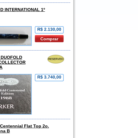
D INTERNATIONAL 1º
R$ 2.130,00
 DUOFOLD
 COLLECTOR
TA
R$ 3.740,00
Centennial Flat Top 2o.
ena B