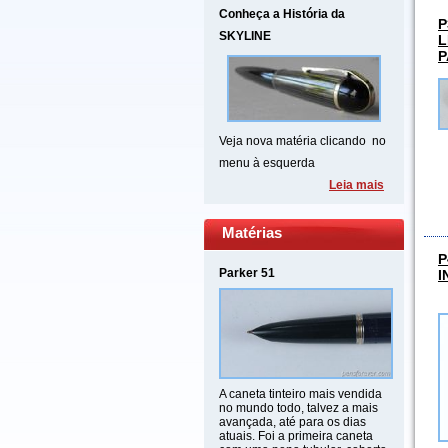
Conheça a História da
P
SKYLINE
L
P
Veja nova matéria clicando no
menu à esquerda
Leia mais
Matérias
P
Parker 51
I
A caneta tinteiro mais vendida
no mundo todo, talvez a mais
avançada, até para os dias
atuais. Foi a primeira caneta