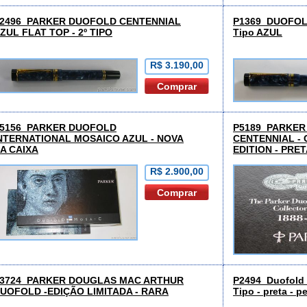
2496 PARKER DUOFOLD CENTENNIAL
P1369 DUOFOL
ZUL FLAT TOP - 2º TIPO
Tipo AZUL
R$ 3.190,00
5156 PARKER DUOFOLD
P5189 PARKER
NTERNATIONAL MOSAICO AZUL - NOVA
CENTENNIAL -
A CAIXA
EDITION - PRE
R$ 2.900,00
3724 PARKER DOUGLAS MAC ARTHUR
P2494 Duofold 
UOFOLD -EDIÇÃO LIMITADA - RARA
Tipo - preta - p