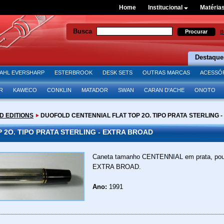
Home
Institucional
Matéria
Busca
B
Destaque
AHL EVERSHARP
ESTERBROOK
DESK SETS
OUTRAS MARCAS
ACESSÓ
R
KAWECO
CONKLIN
MATADOR
SWAN
CARAN D'ACHE
ONOTO
D EDITIONS
DUOFOLD CENTENNIAL FLAT TOP 2O. TIPO PRATA STERLING 
2O. TIPO PRATA STERLING - EXTRA BROAD
Caneta tamanho CENTENNIAL em prata, pou
EXTRA BROAD.
Ano:
1991