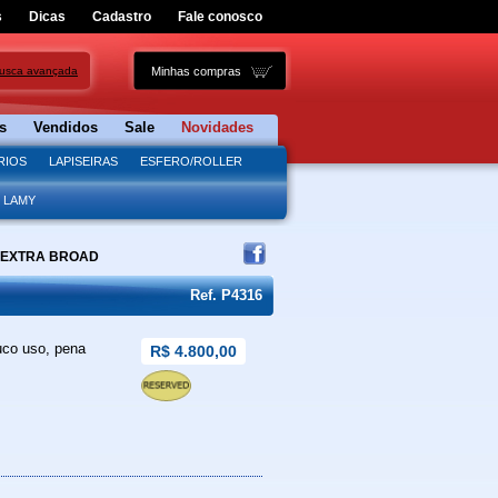
s
Dicas
Cadastro
Fale conosco
usca avançada
s
Vendidos
Sale
Novidades
RIOS
LAPISEIRAS
ESFERO/ROLLER
LAMY
- EXTRA BROAD
Ref. P4316
co uso, pena
R$ 4.800,00