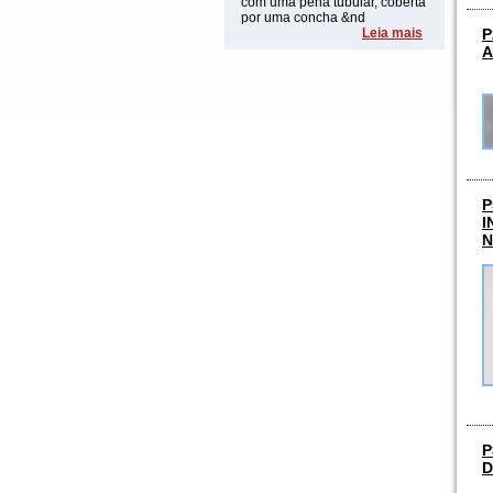
com uma pena tubular, coberta
por uma concha &nd
P
Leia mais
A
P
I
N
P
D